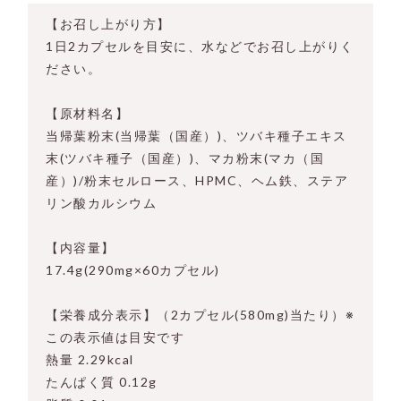
【お召し上がり方】
1日2カプセルを目安に、水などでお召し上がりく
ださい。
【原材料名】
当帰葉粉末(当帰葉（国産）)、ツバキ種子エキス
末(ツバキ種子（国産）)、マカ粉末(マカ（国
産）)/粉末セルロース、HPMC、ヘム鉄、ステア
リン酸カルシウム
【内容量】
17.4g(290mg×60カプセル)
【栄養成分表示】（2カプセル(580mg)当たり）※
この表示値は目安です
熱量 2.29kcal
たんぱく質 0.12g