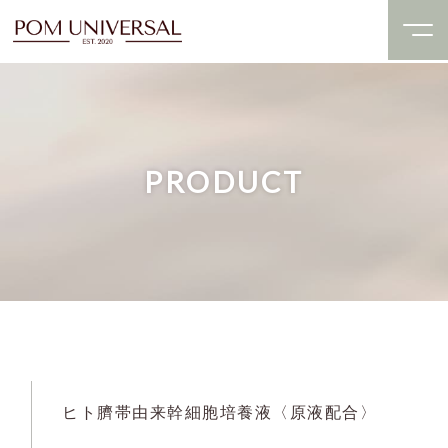
PRODUCT
ヒト臍帯由来幹細胞培養液〈原液配合〉